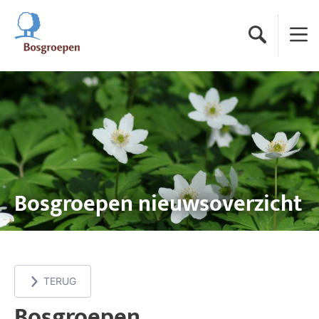
Ga naar de startpagina
Zoeken
Menu
Bosgroepen nieuwsoverzicht
TERUG
Bosgroepen