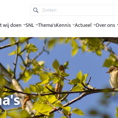
Zoeken
t wij doen
SNL
Thema's
Kennis
Actueel
Over ons
a's