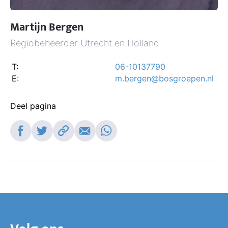
Martijn Bergen
Regiobeheerder Utrecht en Holland
T:
06-10137790
E:
m.bergen@bosgroepen.nl
Deel pagina
Deel op Facebook
Deel op Twitter
Kopieer link
Deel via e-mail
Deel op Whatsapp