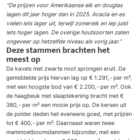
“De prijzen voor Amerikaanse eik en douglas
lagen dit jaar hoger dan in 2025. Acacia en es
vielen iets lager uit, terwijl zomereik en iep juist
iets hoger lagen. De overige houtsoorten zaten
ongeveer op hetzelfde niveau als vorig jaar.”
Deze stammen brachten het
meest op
De kavels met zwarte noot sprongen eruit. De
gemiddelde prijs hiervan lag op € 1.291
,-
per m³,
met een hoogste bod van € 2.200
,-
per m³. Ook
de haagbeuk met slaaptekening bracht met €
380
,-
per m³ een mooie prijs op. De kersen uit
de polder deden het eveneens goed, met prijzen
tot € 400
,-
per m³. Daarnaast waren twee
mammoetboomstammen bijzonder, met een