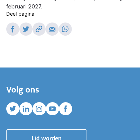
februari 2027.
Deel pagina
Deel op Facebook
Deel op Twitter
Kopieer link
Deel via e-mail
Deel op Whatsapp
Volg ons
Twitter
Linkedin
Instagram
Youtube
Facebook
Lid worden