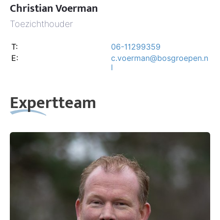
Christian Voerman
Toezichthouder
T:
06-11299359
E:
c.voerman@bosgroepen.n
l
Expertteam