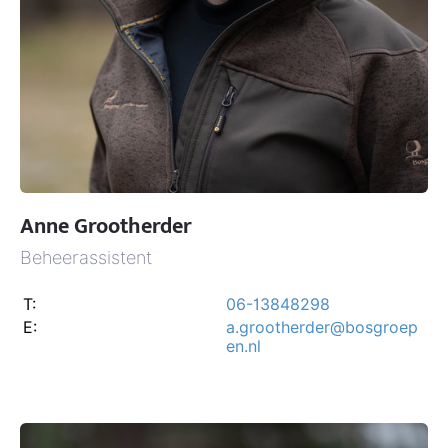
Anne Grootherder
Beheerassistent
T:
06-13848298
E:
a.grootherder@bosgroep
en.nl