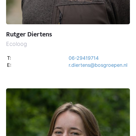
Rutger Diertens
Ecoloog
T:
06-29419714
E:
r.diertens@bosgroepen.nl