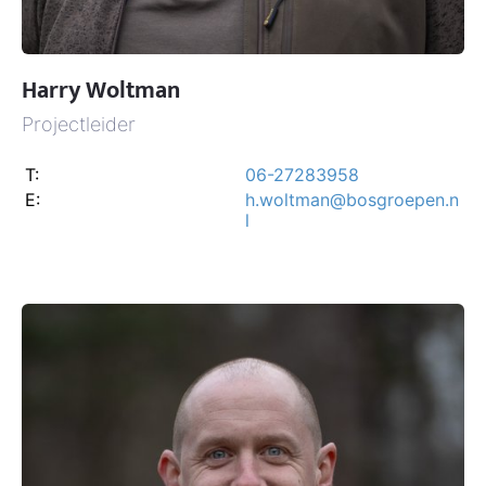
Harry Woltman
Projectleider
T:
06-27283958
E:
h.woltman@bosgroepen.n
l