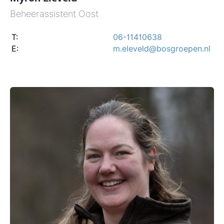
Beheerassistent Oost
T:
06-11410638
E:
m.eleveld@bosgroepen.nl