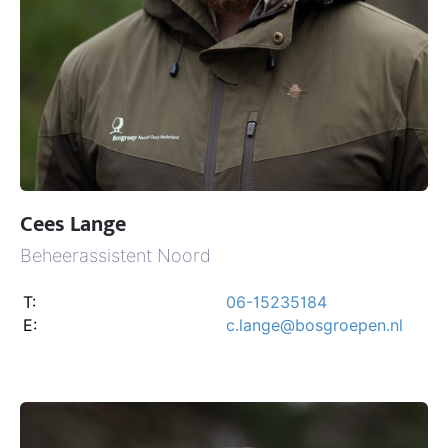
Cees Lange
Beheerassistent Noord
T:
06-15235184
E:
c.lange@bosgroepen.nl