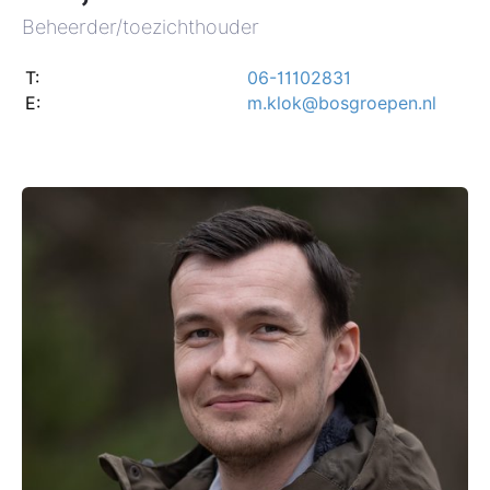
Beheerder/toezichthouder
T:
06-11102831
E:
m.klok@bosgroepen.nl