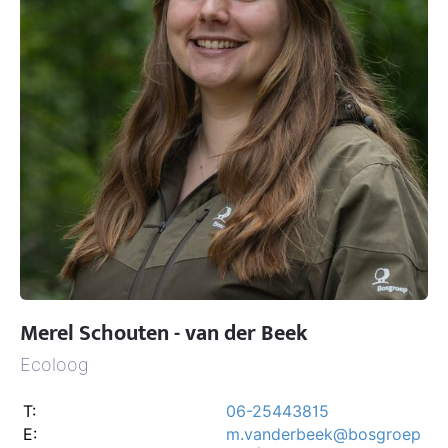
Merel Schouten - van der Beek
Ecoloog
T:
06-25443815
E:
m.vanderbeek@bosgroep