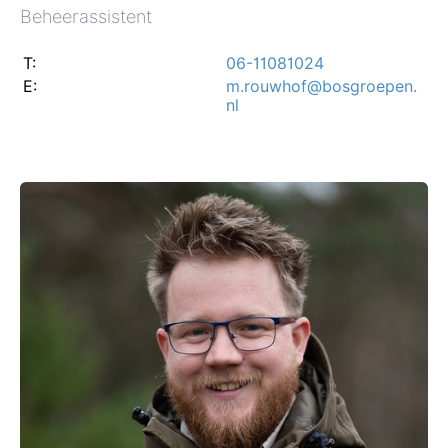
Beheerassistent
T:
06-11081024
E:
m.rouwhof@bosgroepen.
nl