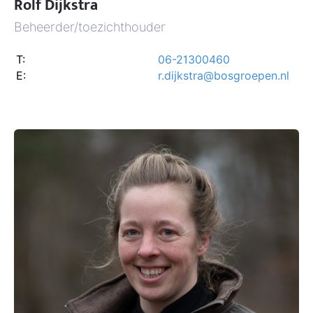
Rolf Dijkstra
Beheerder/toezichthouder
T:
06-21300460
E:
r.dijkstra@bosgroepen.nl