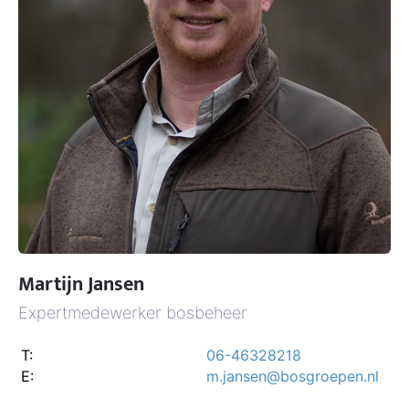
Martijn Jansen
Expertmedewerker bosbeheer
T:
06-46328218
E:
m.jansen@bosgroepen.nl