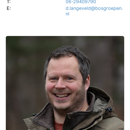
T:
06-29409790
E:
d.langeveld@bosgroepen.
nl