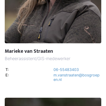
Marieke van Straaten
Beheerassistent/GIS-medewerker
T:
06-55483403
E:
m.vanstraaten@bosgroep
en.nl