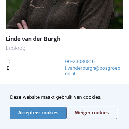
Linde van der Burgh
Ecoloog
T:
06-23086816
E:
l.vanderburgh@bosgroep
en.nl
Deze website maakt gebruik van cookies.
Accepteer cookies
Weiger cookies