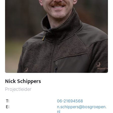
Nick Schippers
Projectleider
T:
06-21694568
E:
n.schippers@bosgroepen.
nl