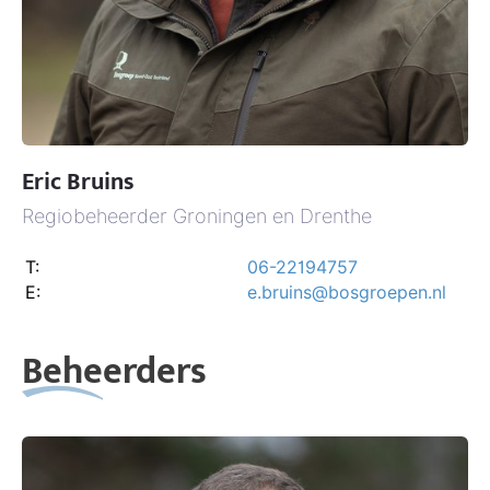
Eric Bruins
Regiobeheerder Groningen en Drenthe
T:
06-22194757
E:
e.bruins@bosgroepen.nl
Beheerders