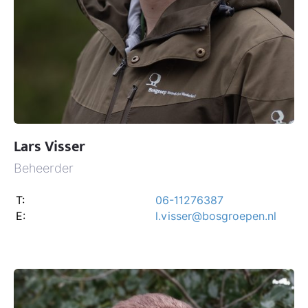
Lars Visser
Beheerder
T:
06-11276387
E:
l.visser@bosgroepen.nl