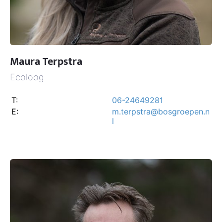
Maura Terpstra
Ecoloog
T:
06-24649281
E:
m.terpstra@bosgroepen.n
l