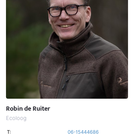
Robin de Ruiter
Ecoloog
T:
06-15444686