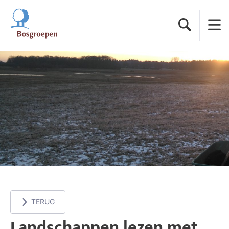
Ga naar de startpagina
Zoeken
Menu
TERUG
Landschappen lezen met